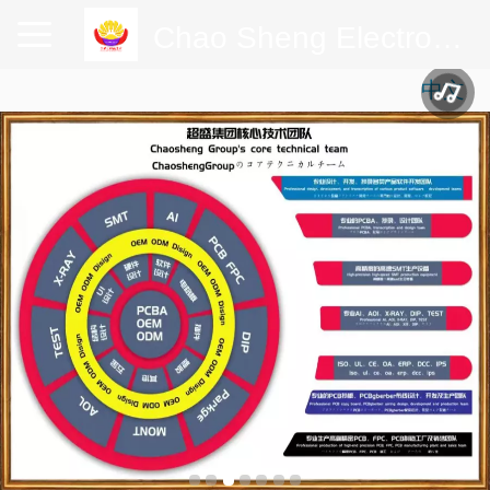
Chao Sheng Electronic Technology Co.,Ltd.
中文
中文
English
日本語
한국어
lengua española
ພາສາລາວ
русский
français
Italia