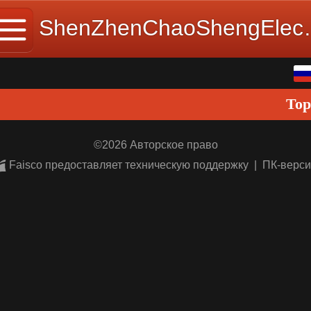
ShenZhenChaoSh
Pусский
Top
中文
English
©
2026 Авторское право
Faisco предоставляет техническую поддержку
|
ПК-верс
日本語
한국어
Español
ພາສາລາວ