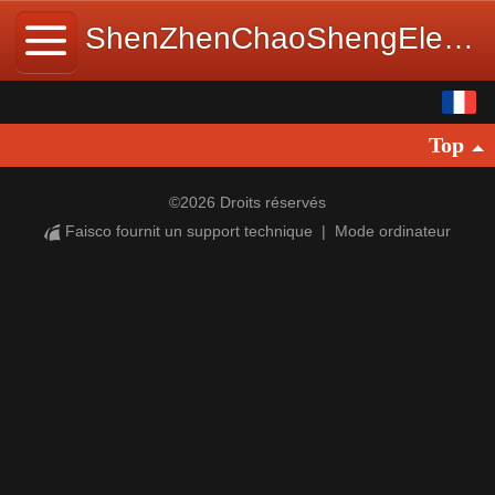
ShenZhenChaoShengElectronicTechnologyCo.,Lt
français
Top
中文
English
©
2026 Droits réservés
Faisco fournit un support technique
|
Mode ordinateur
日本語
한국어
Español
ພາສາລາວ
Pусский