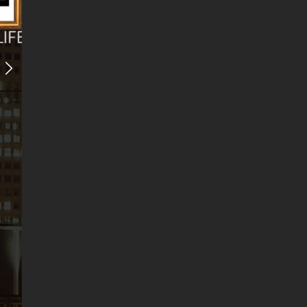
s
a
h