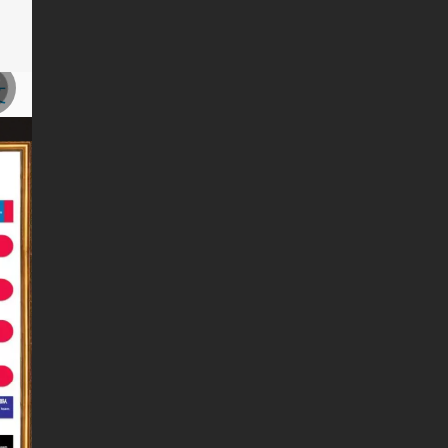
文
文
h
語
어
a
ວ
й