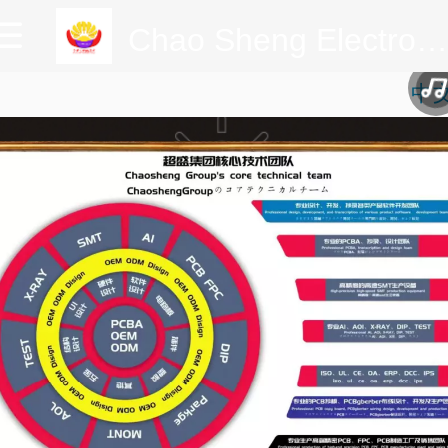
Chao Sheng Electronic Technology Co.,Ltd.
中
中
Englis
日本
한국
lengua español
ພາສາລາ
русски